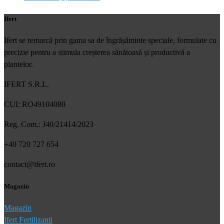
Ifert
Ifert se remarcă prin gama sa de îngrășăminte speciale, formulate cu
precizie pentru a stimula creșterea sănătoasă și productivă a
plantelor.
IFERT S.R.L.
CUI: RO49104080
Reg. Com.: J40/21414/2023
+40 720 727 654
contact@ifert.ro
Magazin
Magazin
Ifert Fertilizanti