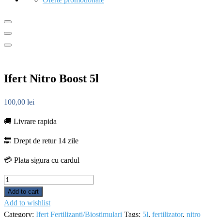
Ifert Nitro Boost 5l
100,00
lei
🚚 Livrare rapida
🔙 Drept de retur 14 zile
💳 Plata sigura cu cardul
Ifert
Nitro
Add to cart
Boost
Add to wishlist
5l
Category:
Ifert Fertilizanti/Biostimulari
Tags:
5l
,
fertilizator
,
nitro