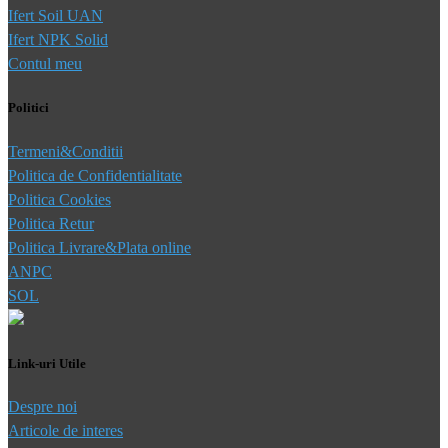
Ifert Soil UAN
Ifert NPK Solid
Contul meu
Politici
Termeni&Conditii
Politica de Confidentialitate
Politica Cookies
Politica Retur
Politica Livrare&Plata online
ANPC
SOL
Link-uri Utile
Despre noi
Articole de interes