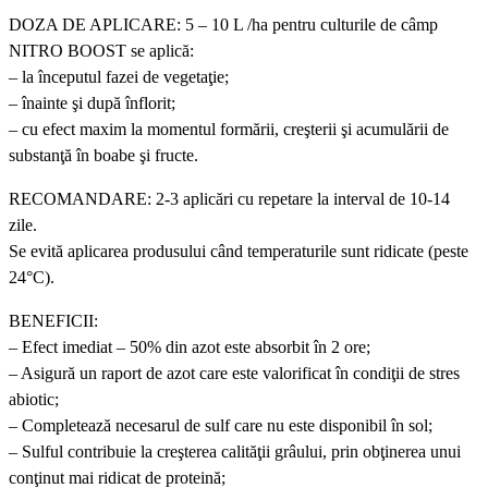
DOZA DE APLICARE: 5 – 10 L /ha pentru culturile de câmp
NITRO BOOST se aplică:
– la începutul fazei de vegetaţie;
– înainte şi după înflorit;
– cu efect maxim la momentul formării, creşterii şi acumulării de
substanţă în boabe şi fructe.
RECOMANDARE: 2-3 aplicări cu repetare la interval de 10-14
zile.
Se evită aplicarea produsului când temperaturile sunt ridicate (peste
24°C).
BENEFICII:
– Efect imediat – 50% din azot este absorbit în 2 ore;
– Asigură un raport de azot care este valorificat în condiţii de stres
abiotic;
– Completează necesarul de sulf care nu este disponibil în sol;
– Sulful contribuie la creşterea calităţii grâului, prin obţinerea unui
conţinut mai ridicat de proteină;