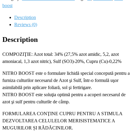
quantity
boost
Description
Reviews (0)
Description
COMPOZIŢIE: Azot total: 34% (27,5% azot amidic, 5,2, azot
amoniacal, 1,3 azot nitric), Sulf (SO3)-20%, Cupru (Cu)-0,22%
NITRO BOOST este o formulare lichidă special concepută pentru a
furniza culturilor necesarul de Azot şi Sulf, într-o formulă uşor
asimilabilă prin aplicare foliară, sol şi fertirigare.
NITRO BOOST este soluţia optimă pentru a acoperi necesarul de
azot şi sulf pentru culturile de câmp.
FORMULAREA CONŢINE CUPRU PENTRU A STIMULA
DEZVOLTAREA CELULELOR MERISISTEMATICE A
MUGURILOR ȘI RĂDĂCINILOR.